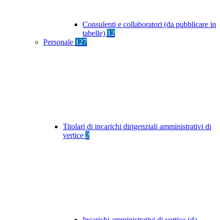
Consulenti e collaboratori (da pubblicare in
tabelle)
12
Personale
127
Titolari di incarichi dirigenziali amministrativi di
vertice
2
Incarichi amministrativi di vertice (da