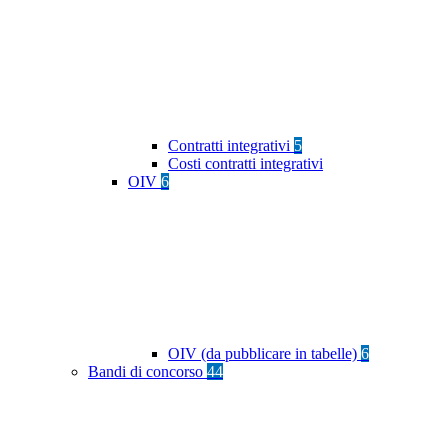
Contratti integrativi
5
Costi contratti integrativi
OIV
6
OIV (da pubblicare in tabelle)
6
Bandi di concorso
44