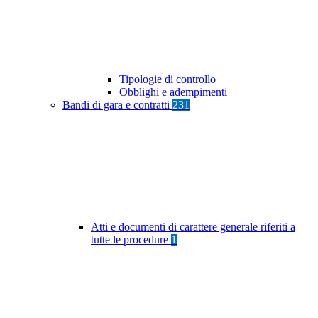
Tipologie di controllo
Obblighi e adempimenti
Bandi di gara e contratti
231
Atti e documenti di carattere generale riferiti a
tutte le procedure
1