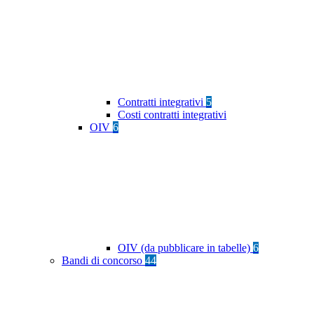
Contratti integrativi
5
Costi contratti integrativi
OIV
6
OIV (da pubblicare in tabelle)
6
Bandi di concorso
44