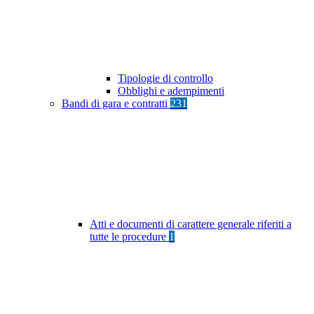
Tipologie di controllo
Obblighi e adempimenti
Bandi di gara e contratti
231
Atti e documenti di carattere generale riferiti a
tutte le procedure
1