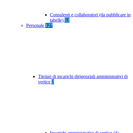
Consulenti e collaboratori (da pubblicare in
tabelle)
12
Personale
127
Titolari di incarichi dirigenziali amministrativi di
vertice
2
Incarichi amministrativi di vertice (da