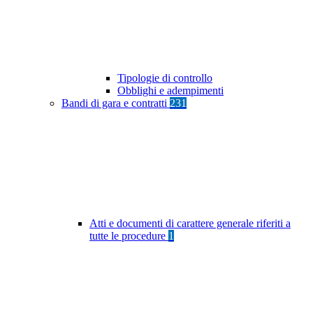
Tipologie di controllo
Obblighi e adempimenti
Bandi di gara e contratti
231
Atti e documenti di carattere generale riferiti a
tutte le procedure
1