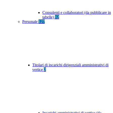
Consulenti e collaboratori (da pubblicare in
tabelle)
12
Personale
127
Titolari di incarichi dirigenziali amministrativi di
vertice
2
Incarichi amministrativi di vertice (da