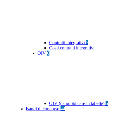
Contratti integrativi
5
Costi contratti integrativi
OIV
6
OIV (da pubblicare in tabelle)
6
Bandi di concorso
44