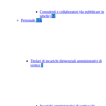
Consulenti e collaboratori (da pubblicare in
tabelle)
12
Personale
127
Titolari di incarichi dirigenziali amministrativi di
vertice
2
Incarichi amministrativi di vertice (da