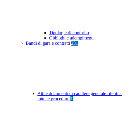
Tipologie di controllo
Obblighi e adempimenti
Bandi di gara e contratti
231
Atti e documenti di carattere generale riferiti a
tutte le procedure
1