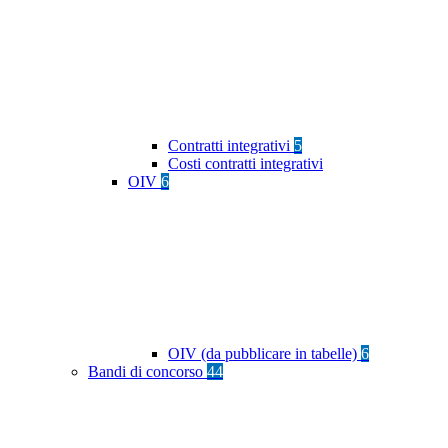
Contratti integrativi
5
Costi contratti integrativi
OIV
6
OIV (da pubblicare in tabelle)
6
Bandi di concorso
44