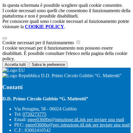
In questa schermata è possibile scegliere quali cookie consentire.
I cookie necessari sono quelli che consentono il funzionamento della
piattaforma e non è possibile disabilitarli.
Per conoscere quali sono i cookie necessari al funzionamento potete
visionare la
COOKIE POLICY
.
Cookie necessari per il funzionamento
I cookie necessari per il funzionamento non possono essere
disabilitati. È possibile consultare l'elenco nella pagina della cookie
policy.
Accetta tutti
Salva le preferenze
D.D. Primo Circolo Gubbio “G. Matteotti”
Contatti
D.D. Primo Circolo Gubbio “G. Matteotti”
Via Perugina, 58 - 06024 Gubbio
Tel:
0759273775
Email:
pgee03600q@istruzione.it
Link per inviare una mail
PEC:
pgee03600q@pec.istruzione.it
Link per inviare una mail
C.F.: 83002410542