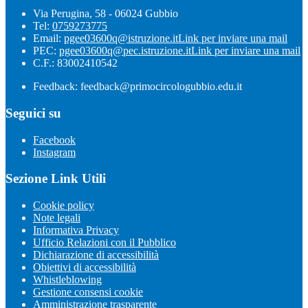
Via Perugina, 58 - 06024 Gubbio
Tel:
0759273775
Email:
pgee03600q@istruzione.it
Link per inviare una mail
PEC:
pgee03600q@pec.istruzione.it
Link per inviare una mail
C.F.: 83002410542
Feedback: feedback@primocircologubbio.edu.it
Seguici su
Facebook
Instagram
Sezione Link Utili
Cookie policy
Note legali
Informativa Privacy
Ufficio Relazioni con il Pubblico
Dichiarazione di accessibilità
Obiettivi di accessibilità
Whistleblowing
Gestione consensi cookie
Amministrazione trasparente