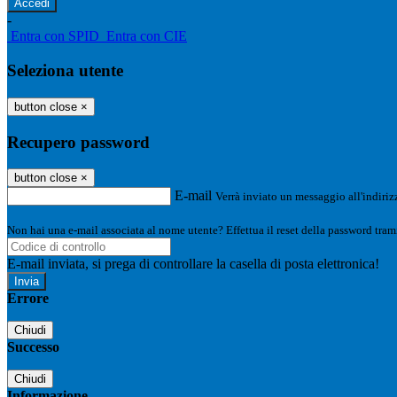
-
Entra con SPID
Entra con CIE
Seleziona utente
button close
×
Recupero password
button close
×
E-mail
Verrà inviato un messaggio all'indirizz
Non hai una e-mail associata al nome utente? Effettua il reset della password tram
E-mail inviata, si prega di controllare la casella di posta elettronica!
Errore
Chiudi
Successo
Chiudi
Informazione