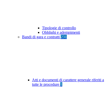
Tipologie di controllo
Obblighi e adempimenti
Bandi di gara e contratti
231
Atti e documenti di carattere generale riferiti a
tutte le procedure
1