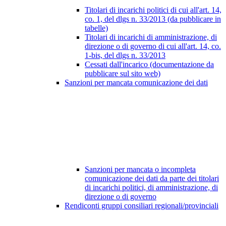
Titolari di incarichi politici di cui all'art. 14,
co. 1, del dlgs n. 33/2013 (da pubblicare in
tabelle)
Titolari di incarichi di amministrazione, di
direzione o di governo di cui all'art. 14, co.
1-bis, del dlgs n. 33/2013
Cessati dall'incarico (documentazione da
pubblicare sul sito web)
Sanzioni per mancata comunicazione dei dati
Sanzioni per mancata o incompleta
comunicazione dei dati da parte dei titolari
di incarichi politici, di amministrazione, di
direzione o di governo
Rendiconti gruppi consiliari regionali/provinciali