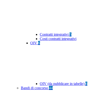
Contratti integrativi
5
Costi contratti integrativi
OIV
6
OIV (da pubblicare in tabelle)
6
Bandi di concorso
44