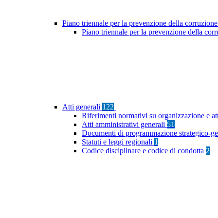
Piano triennale per la prevenzione della corruzione
Piano triennale per la prevenzione della co
Atti generali
122
Riferimenti normativi su organizzazione e at
Atti amministrativi generali
51
Documenti di programmazione strategico-ge
Statuti e leggi regionali
1
Codice disciplinare e codice di condotta
2