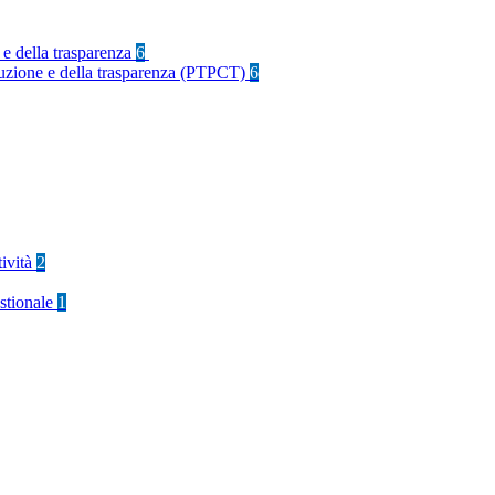
 e della trasparenza
6
rruzione e della trasparenza (PTPCT)
6
tività
2
stionale
1