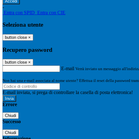
-
Entra con SPID
Entra con CIE
Seleziona utente
button close
×
Recupero password
button close
×
E-mail
Verrà inviato un messaggio all'indirizz
Non hai una e-mail associata al nome utente? Effettua il reset della password tram
E-mail inviata, si prega di controllare la casella di posta elettronica!
Errore
Chiudi
Successo
Chiudi
Informazione