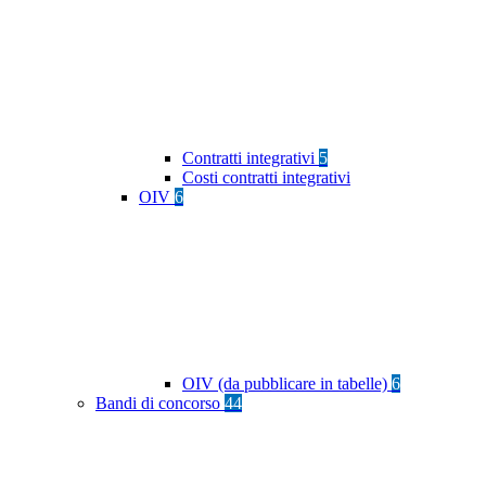
Contratti integrativi
5
Costi contratti integrativi
OIV
6
OIV (da pubblicare in tabelle)
6
Bandi di concorso
44