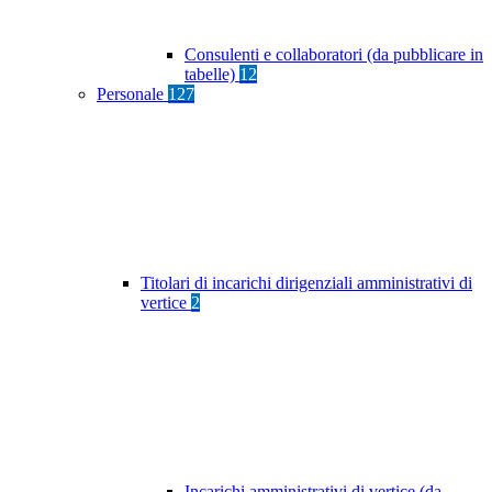
Consulenti e collaboratori (da pubblicare in
tabelle)
12
Personale
127
Titolari di incarichi dirigenziali amministrativi di
vertice
2
Incarichi amministrativi di vertice (da