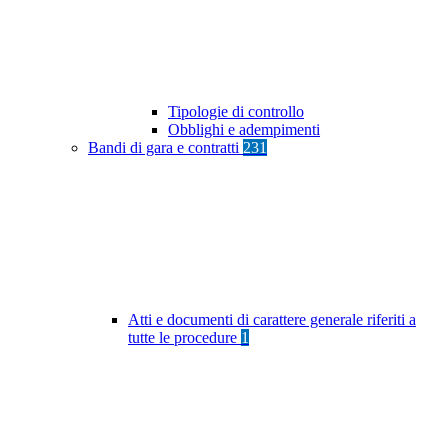
Tipologie di controllo
Obblighi e adempimenti
Bandi di gara e contratti
231
Atti e documenti di carattere generale riferiti a
tutte le procedure
1