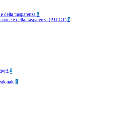
 e della trasparenza
6
rruzione e della trasparenza (PTPCT)
6
tività
2
stionale
1