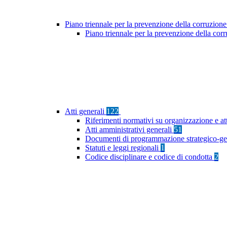
Piano triennale per la prevenzione della corruzione
Piano triennale per la prevenzione della co
Atti generali
122
Riferimenti normativi su organizzazione e at
Atti amministrativi generali
51
Documenti di programmazione strategico-ge
Statuti e leggi regionali
1
Codice disciplinare e codice di condotta
2