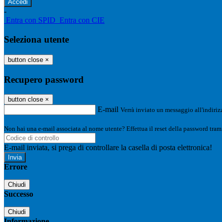
-
Entra con SPID
Entra con CIE
Seleziona utente
button close
×
Recupero password
button close
×
E-mail
Verrà inviato un messaggio all'indirizz
Non hai una e-mail associata al nome utente? Effettua il reset della password tram
E-mail inviata, si prega di controllare la casella di posta elettronica!
Errore
Chiudi
Successo
Chiudi
Informazione