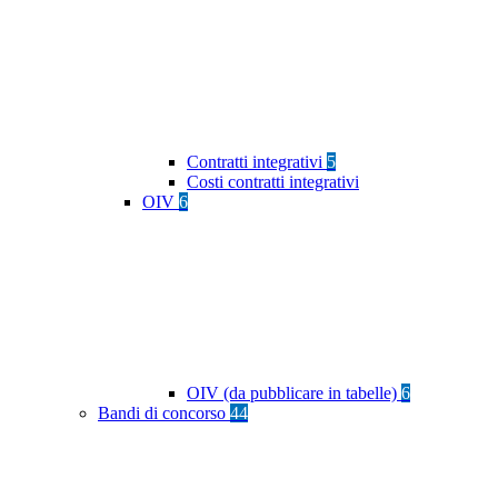
Contratti integrativi
5
Costi contratti integrativi
OIV
6
OIV (da pubblicare in tabelle)
6
Bandi di concorso
44