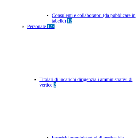
Consulenti e collaboratori (da pubblicare in
tabelle)
12
Personale
127
Titolari di incarichi dirigenziali amministrativi di
vertice
2
Incarichi amministrativi di vertice (da