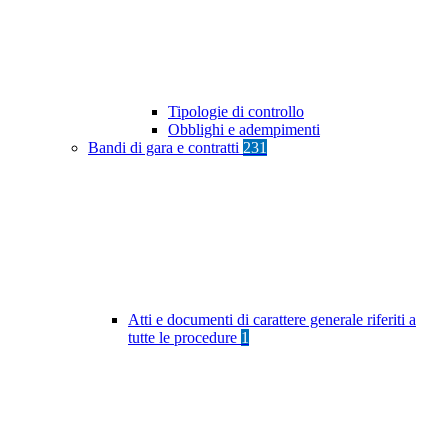
Tipologie di controllo
Obblighi e adempimenti
Bandi di gara e contratti
231
Atti e documenti di carattere generale riferiti a
tutte le procedure
1