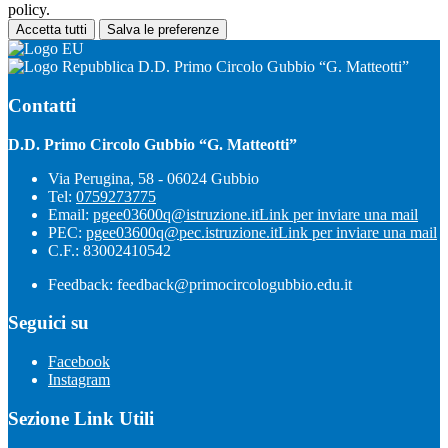
policy.
Accetta tutti
Salva le preferenze
D.D. Primo Circolo Gubbio “G. Matteotti”
Contatti
D.D. Primo Circolo Gubbio “G. Matteotti”
Via Perugina, 58 - 06024 Gubbio
Tel:
0759273775
Email:
pgee03600q@istruzione.it
Link per inviare una mail
PEC:
pgee03600q@pec.istruzione.it
Link per inviare una mail
C.F.: 83002410542
Feedback: feedback@primocircologubbio.edu.it
Seguici su
Facebook
Instagram
Sezione Link Utili