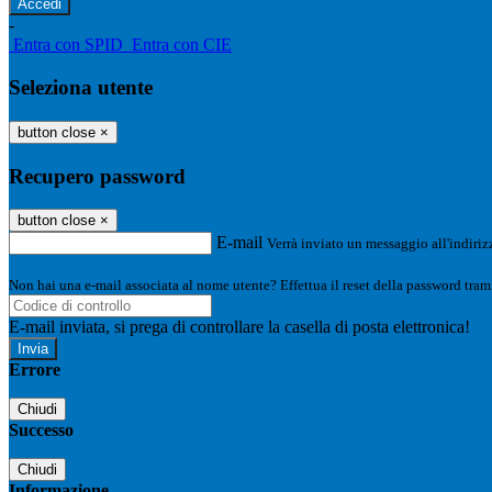
-
Entra con SPID
Entra con CIE
Seleziona utente
button close
×
Recupero password
button close
×
E-mail
Verrà inviato un messaggio all'indirizz
Non hai una e-mail associata al nome utente? Effettua il reset della password tram
E-mail inviata, si prega di controllare la casella di posta elettronica!
Errore
Chiudi
Successo
Chiudi
Informazione