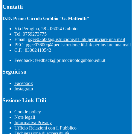
Contatti
D.D. Primo Circolo Gubbio “G. Matteotti”
Via Perugina, 58 - 06024 Gubbio
Tel:
0759273775
Email:
pgee03600q@istruzione.it
Link per inviare una mail
PEC:
pgee03600q@pec.istruzione.it
Link per inviare una mail
C.F.: 83002410542
Feedback: feedback@primocircologubbio.edu.it
Seguici su
Facebook
Instagram
Sezione Link Utili
Cookie policy
Note legali
Informativa Privacy
Ufficio Relazioni con il Pubblico
Dichiarazione di accessibilità