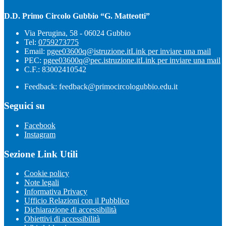
D.D. Primo Circolo Gubbio “G. Matteotti”
Via Perugina, 58 - 06024 Gubbio
Tel:
0759273775
Email:
pgee03600q@istruzione.it
Link per inviare una mail
PEC:
pgee03600q@pec.istruzione.it
Link per inviare una mail
C.F.: 83002410542
Feedback: feedback@primocircologubbio.edu.it
Seguici su
Facebook
Instagram
Sezione Link Utili
Cookie policy
Note legali
Informativa Privacy
Ufficio Relazioni con il Pubblico
Dichiarazione di accessibilità
Obiettivi di accessibilità