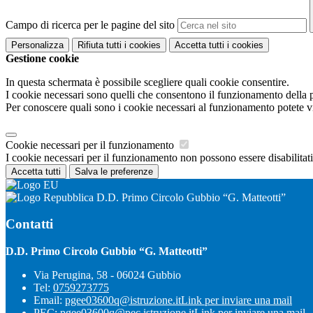
Campo di ricerca per le pagine del sito
Personalizza
Rifiuta tutti
i cookies
Accetta tutti
i cookies
Gestione cookie
In questa schermata è possibile scegliere quali cookie consentire.
I cookie necessari sono quelli che consentono il funzionamento della pi
Per conoscere quali sono i cookie necessari al funzionamento potete v
Cookie necessari per il funzionamento
I cookie necessari per il funzionamento non possono essere disabilitati.
Accetta tutti
Salva le preferenze
D.D. Primo Circolo Gubbio “G. Matteotti”
Contatti
D.D. Primo Circolo Gubbio “G. Matteotti”
Via Perugina, 58 - 06024 Gubbio
Tel:
0759273775
Email:
pgee03600q@istruzione.it
Link per inviare una mail
PEC:
pgee03600q@pec.istruzione.it
Link per inviare una mail