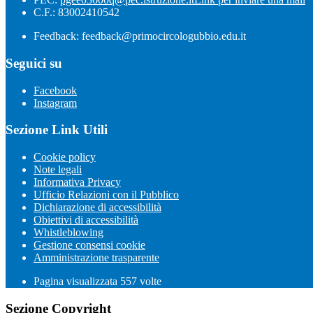
C.F.: 83002410542
Feedback: feedback@primocircologubbio.edu.it
Seguici su
Facebook
Instagram
Sezione Link Utili
Cookie policy
Note legali
Informativa Privacy
Ufficio Relazioni con il Pubblico
Dichiarazione di accessibilità
Obiettivi di accessibilità
Whistleblowing
Gestione consensi cookie
Amministrazione trasparente
Pagina visualizzata
557
volte
Sezione Copyright