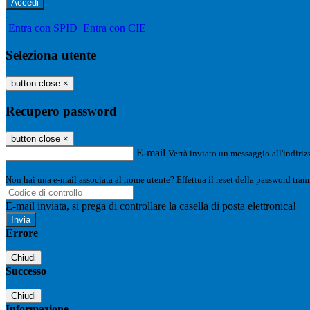
-
Entra con SPID
Entra con CIE
Seleziona utente
button close
×
Recupero password
button close
×
E-mail
Verrà inviato un messaggio all'indirizz
Non hai una e-mail associata al nome utente? Effettua il reset della password tram
E-mail inviata, si prega di controllare la casella di posta elettronica!
Errore
Chiudi
Successo
Chiudi
Informazione