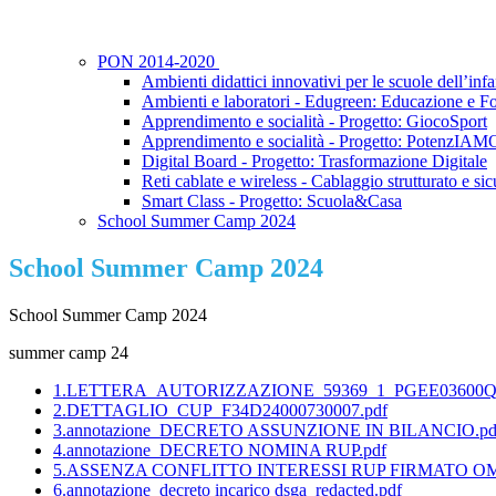
PON 2014-2020
Ambienti didattici innovativi per le scuole dell’inf
Ambienti e laboratori - Edugreen: Educazione e 
Apprendimento e socialità - Progetto: GiocoSport
Apprendimento e socialità - Progetto: PotenzIAMO
Digital Board - Progetto: Trasformazione Digitale
Reti cablate e wireless - Cablaggio strutturato e sic
Smart Class - Progetto: Scuola&Casa
School Summer Camp 2024
School Summer Camp 2024
School Summer Camp 2024
summer camp 24
1.LETTERA_AUTORIZZAZIONE_59369_1_PGEE03600Q_4
2.DETTAGLIO_CUP_F34D24000730007.pdf
3.annotazione_DECRETO ASSUNZIONE IN BILANCIO.pd
4.annotazione_DECRETO NOMINA RUP.pdf
5.ASSENZA CONFLITTO INTERESSI RUP FIRMATO OMI
6.annotazione_decreto incarico dsga_redacted.pdf