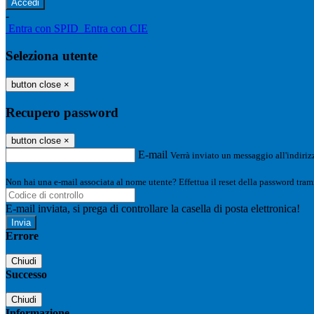
-
Entra con SPID
Entra con CIE
Seleziona utente
button close
×
Recupero password
button close
×
E-mail
Verrà inviato un messaggio all'indirizz
Non hai una e-mail associata al nome utente? Effettua il reset della password tram
E-mail inviata, si prega di controllare la casella di posta elettronica!
Errore
Chiudi
Successo
Chiudi
Informazione