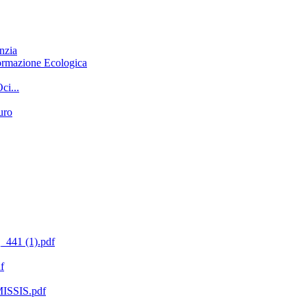
anzia
Formazione Ecologica
ci...
uro
41 (1).pdf
f
SSIS.pdf