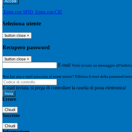
-
Entra con SPID
Entra con CIE
Seleziona utente
button close
×
Recupero password
button close
×
E-mail
Verrà inviato un messaggio all'indirizz
Non hai una e-mail associata al nome utente? Effettua il reset della password tram
E-mail inviata, si prega di controllare la casella di posta elettronica!
Errore
Chiudi
Successo
Chiudi
Informazione