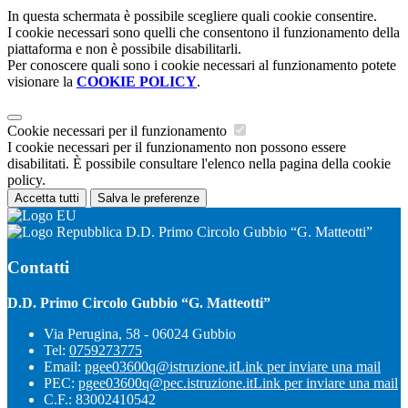
In questa schermata è possibile scegliere quali cookie consentire.
I cookie necessari sono quelli che consentono il funzionamento della
piattaforma e non è possibile disabilitarli.
Per conoscere quali sono i cookie necessari al funzionamento potete
visionare la
COOKIE POLICY
.
Cookie necessari per il funzionamento
I cookie necessari per il funzionamento non possono essere
disabilitati. È possibile consultare l'elenco nella pagina della cookie
policy.
Accetta tutti
Salva le preferenze
D.D. Primo Circolo Gubbio “G. Matteotti”
Contatti
D.D. Primo Circolo Gubbio “G. Matteotti”
Via Perugina, 58 - 06024 Gubbio
Tel:
0759273775
Email:
pgee03600q@istruzione.it
Link per inviare una mail
PEC:
pgee03600q@pec.istruzione.it
Link per inviare una mail
C.F.: 83002410542