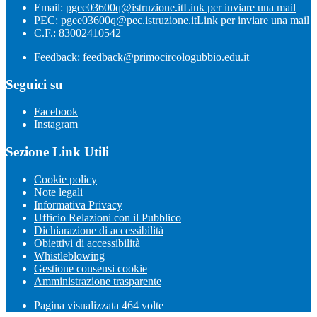
Email:
pgee03600q@istruzione.it
Link per inviare una mail
PEC:
pgee03600q@pec.istruzione.it
Link per inviare una mail
C.F.: 83002410542
Feedback: feedback@primocircologubbio.edu.it
Seguici su
Facebook
Instagram
Sezione Link Utili
Cookie policy
Note legali
Informativa Privacy
Ufficio Relazioni con il Pubblico
Dichiarazione di accessibilità
Obiettivi di accessibilità
Whistleblowing
Gestione consensi cookie
Amministrazione trasparente
Pagina visualizzata
464
volte