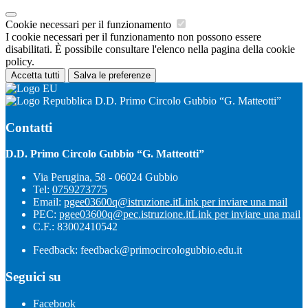
Cookie necessari per il funzionamento
I cookie necessari per il funzionamento non possono essere
disabilitati. È possibile consultare l'elenco nella pagina della cookie
policy.
Accetta tutti
Salva le preferenze
D.D. Primo Circolo Gubbio “G. Matteotti”
Contatti
D.D. Primo Circolo Gubbio “G. Matteotti”
Via Perugina, 58 - 06024 Gubbio
Tel:
0759273775
Email:
pgee03600q@istruzione.it
Link per inviare una mail
PEC:
pgee03600q@pec.istruzione.it
Link per inviare una mail
C.F.: 83002410542
Feedback: feedback@primocircologubbio.edu.it
Seguici su
Facebook