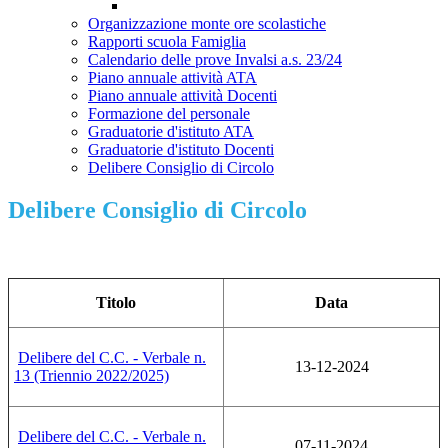
Organizzazione monte ore scolastiche
Rapporti scuola Famiglia
Calendario delle prove Invalsi a.s. 23/24
Piano annuale attività ATA
Piano annuale attività Docenti
Formazione del personale
Graduatorie d'istituto ATA
Graduatorie d'istituto Docenti
Delibere Consiglio di Circolo
Delibere Consiglio di Circolo
Titolo
Data
Delibere del C.C. - Verbale n.
13-12-2024
13 (Triennio 2022/2025)
Delibere del C.C. - Verbale n.
07-11-2024