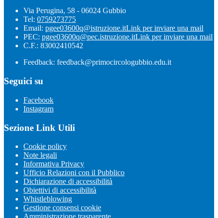
Via Perugina, 58 - 06024 Gubbio
Tel:
0759273775
Email:
pgee03600q@istruzione.it
Link per inviare una mail
PEC:
pgee03600q@pec.istruzione.it
Link per inviare una mail
C.F.: 83002410542
Feedback: feedback@primocircologubbio.edu.it
Seguici su
Facebook
Instagram
Sezione Link Utili
Cookie policy
Note legali
Informativa Privacy
Ufficio Relazioni con il Pubblico
Dichiarazione di accessibilità
Obiettivi di accessibilità
Whistleblowing
Gestione consensi cookie
Amministrazione trasparente