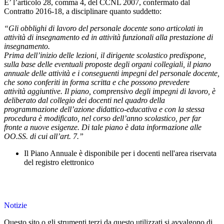
E’ l’articolo 28, comma 4, del CCNL 2007, confermato dal
Contratto 2016-18, a disciplinare quanto suddetto:
“Gli obblighi di lavoro del personale docente sono articolati in
attività di insegnamento ed in attività funzionali alla prestazione di
insegnamento.
Prima dell’inizio delle lezioni, il dirigente scolastico predispone,
sulla base delle eventuali proposte degli organi collegiali, il piano
annuale delle attività e i conseguenti impegni del personale docente,
che sono conferiti in forma scritta e che possono prevedere
attività aggiuntive. Il piano, comprensivo degli impegni di lavoro, è
deliberato dal collegio dei docenti
nel quadro della
programmazione dell’azione didattico-educativa e con la stessa
procedura è modificato, nel corso dell’anno scolastico, per far
fronte a nuove esigenze. Di tale piano è data informazione alle
OO.SS. di cui all’art. 7.”
Il Piano Annuale è disponibile per i docenti nell'area riservata
del registro elettronico
Notizie
Questo sito o gli strumenti terzi da questo utilizzati si avvalgono di