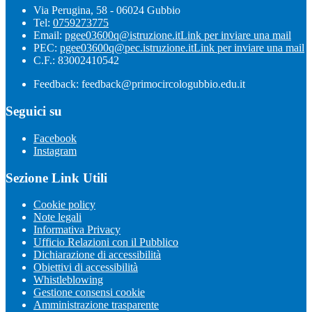
Via Perugina, 58 - 06024 Gubbio
Tel:
0759273775
Email:
pgee03600q@istruzione.it
Link per inviare una mail
PEC:
pgee03600q@pec.istruzione.it
Link per inviare una mail
C.F.: 83002410542
Feedback: feedback@primocircologubbio.edu.it
Seguici su
Facebook
Instagram
Sezione Link Utili
Cookie policy
Note legali
Informativa Privacy
Ufficio Relazioni con il Pubblico
Dichiarazione di accessibilità
Obiettivi di accessibilità
Whistleblowing
Gestione consensi cookie
Amministrazione trasparente