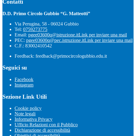
Contatti
D.D. Primo Circolo Gubbio “G. Matteotti”
Via Perugina, 58 - 06024 Gubbio
Tel:
0759273775
Email:
pgee03600q@istruzione.it
Link per inviare una mail
PEC:
pgee03600q@pec.istruzione.it
Link per inviare una mail
C.F.: 83002410542
Feedback: feedback@primocircologubbio.edu.it
Seguici su
Facebook
Instagram
Sezione Link Utili
Cookie policy
Note legali
Informativa Privacy
Ufficio Relazioni con il Pubblico
Dichiarazione di accessibilità
Obiettivi di accessibilità