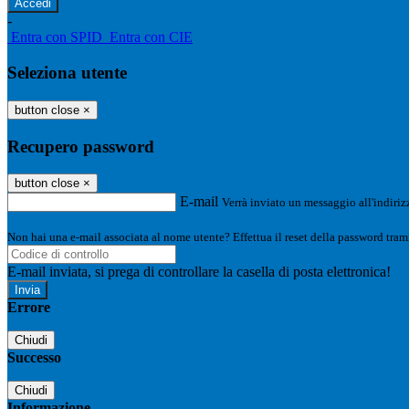
-
Entra con SPID
Entra con CIE
Seleziona utente
button close
×
Recupero password
button close
×
E-mail
Verrà inviato un messaggio all'indirizz
Non hai una e-mail associata al nome utente? Effettua il reset della password tram
E-mail inviata, si prega di controllare la casella di posta elettronica!
Errore
Chiudi
Successo
Chiudi
Informazione