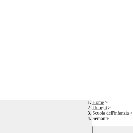
Home
>
I luoghi
>
Scuola dell'infanzia
>
Semonte