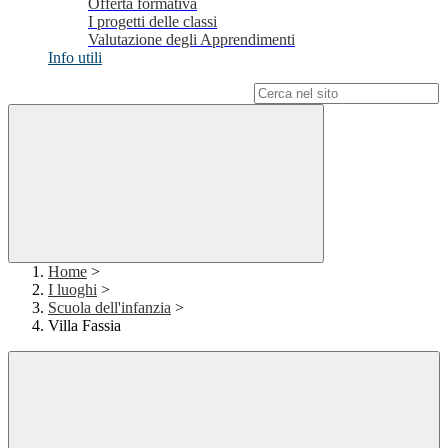
Offerta formativa
I progetti delle classi
Valutazione degli Apprendimenti
Info utili
Campo di ricerca per le pagine del sito
Home
>
I luoghi
>
Scuola dell'infanzia
>
Villa Fassia