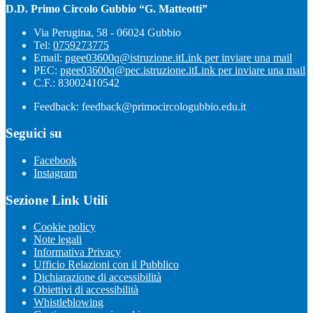
D.D. Primo Circolo Gubbio “G. Matteotti”
Via Perugina, 58 - 06024 Gubbio
Tel:
0759273775
Email:
pgee03600q@istruzione.it
Link per inviare una mail
PEC:
pgee03600q@pec.istruzione.it
Link per inviare una mail
C.F.: 83002410542
Feedback: feedback@primocircologubbio.edu.it
Seguici su
Facebook
Instagram
Sezione Link Utili
Cookie policy
Note legali
Informativa Privacy
Ufficio Relazioni con il Pubblico
Dichiarazione di accessibilità
Obiettivi di accessibilità
Whistleblowing